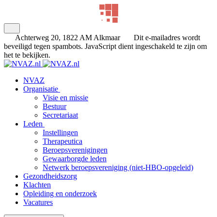
Achterweg 20, 1822 AM Alkmaar
Dit e-mailadres wordt
beveiligd tegen spambots. JavaScript dient ingeschakeld te zijn om
het te bekijken.
NVAZ
Organisatie
Visie en missie
Bestuur
Secretariaat
Leden
Instellingen
Therapeutica
Beroepsverenigingen
Gewaarborgde leden
Netwerk beroepsvereniging (niet-HBO-opgeleid)
Gezondheidszorg
Klachten
Opleiding en onderzoek
Vacatures