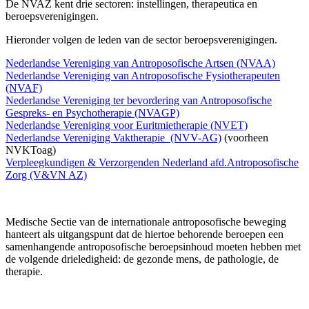
De NVAZ kent drie sectoren: instellingen, therapeutica en
beroepsverenigingen.
Hieronder volgen de leden van de sector beroepsverenigingen.
Nederlandse Vereniging van Antroposofische Artsen (NVAA)
Nederlandse Vereniging van Antroposofische Fysiotherapeuten
(NVAF)
Nederlandse Vereniging ter bevordering van Antroposofische
Gespreks- en Psychotherapie (NVAGP)
Nederlandse Vereniging voor Euritmietherapie (NVET)
Nederlandse Vereniging Vaktherapie (NVV-AG)
(voorheen
NVKToag)
Verpleegkundigen & Verzorgenden Nederland afd.Antroposofische
Zorg (V&VN AZ)
Medische Sectie van de internationale antroposofische beweging
hanteert als uitgangspunt dat de hiertoe behorende beroepen een
samenhangende antroposofische beroepsinhoud moeten hebben met
de volgende drieledigheid: de gezonde mens, de pathologie, de
therapie.