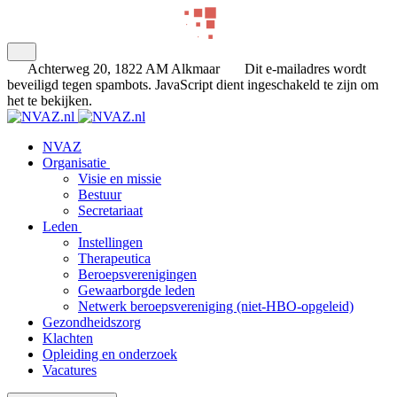
Achterweg 20, 1822 AM Alkmaar
Dit e-mailadres wordt
beveiligd tegen spambots. JavaScript dient ingeschakeld te zijn om
het te bekijken.
NVAZ
Organisatie
Visie en missie
Bestuur
Secretariaat
Leden
Instellingen
Therapeutica
Beroepsverenigingen
Gewaarborgde leden
Netwerk beroepsvereniging (niet-HBO-opgeleid)
Gezondheidszorg
Klachten
Opleiding en onderzoek
Vacatures