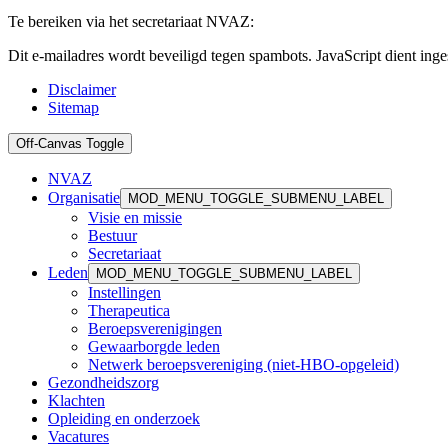
Te bereiken via het secretariaat NVAZ:
Dit e-mailadres wordt beveiligd tegen spambots. JavaScript dient inges
Disclaimer
Sitemap
Off-Canvas Toggle
NVAZ
Organisatie
MOD_MENU_TOGGLE_SUBMENU_LABEL
Visie en missie
Bestuur
Secretariaat
Leden
MOD_MENU_TOGGLE_SUBMENU_LABEL
Instellingen
Therapeutica
Beroepsverenigingen
Gewaarborgde leden
Netwerk beroepsvereniging (niet-HBO-opgeleid)
Gezondheidszorg
Klachten
Opleiding en onderzoek
Vacatures