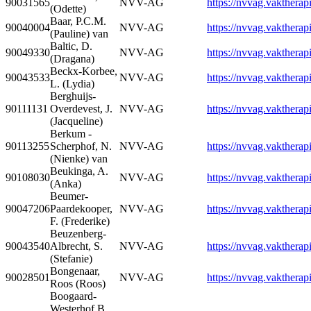
90031565
NVV-AG
https://nvvag.vaktherapi
(Odette)
Baar, P.C.M.
90040004
NVV-AG
https://nvvag.vaktherapi
(Pauline) van
Baltic, D.
90049330
NVV-AG
https://nvvag.vaktherapi
(Dragana)
Beckx-Korbee,
90043533
NVV-AG
https://nvvag.vaktherapi
L. (Lydia)
Berghuijs-
90111131
Overdevest, J.
NVV-AG
https://nvvag.vaktherapi
(Jacqueline)
Berkum -
90113255
Scherphof, N.
NVV-AG
https://nvvag.vaktherapi
(Nienke) van
Beukinga, A.
90108030
NVV-AG
https://nvvag.vaktherapi
(Anka)
Beumer-
90047206
Paardekooper,
NVV-AG
https://nvvag.vaktherapi
F. (Frederike)
Beuzenberg-
90043540
Albrecht, S.
NVV-AG
https://nvvag.vaktherapi
(Stefanie)
Bongenaar,
90028501
NVV-AG
https://nvvag.vaktherapi
Roos (Roos)
Boogaard-
Westerhof B.