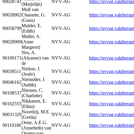
90028741
NVV-AG
https://nvvag.vaktherapi
(Marjolijn)
Moll van
90028902
Charante, G.
NVV-AG
https://nvvag.vaktherapi
(Guus)
Mulder, E.
90058799
NVV-AG
https://nvvag.vaktherapi
(Edith)
Muller, A.
90028909
(Anne
NVV-AG
https://nvvag.vaktherapi
Margreet)
Nes, A.
90109171
(Alyanne) van
NVV-AG
https://nvvag.vaktherapi
de
Niekus, J.
90038511
NVV-AG
https://nvvag.vaktherapi
(Josée)
Niemoller, J.
90046162
NVV-AG
https://nvvag.vaktherapi
(Judith)
Niessen, C.
90108537
NVV-AG
https://nvvag.vaktherapi
(Charlotte)
Nikkanen, E.
90102555
NVV-AG
https://nvvag.vaktherapi
(Elina)
Noordzij, M.E.
90031329
NVV-AG
https://nvvag.vaktherapi
(Gerda)
Oene, A.E.G.
90110180
NVV-AG
https://nvvag.vaktherapi
(Annebeth) van
Overes-van