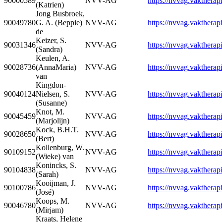
90000589
NVV-AG
https://nvvag.vaktherapi
(Katrien)
Jong Busbroek,
90049780
G. A. (Beppie)
NVV-AG
https://nvvag.vaktherapi
de
Keizer, S.
90031346
NVV-AG
https://nvvag.vaktherapi
(Sandra)
Keulen, A.
90028736
(AnnaMaria)
NVV-AG
https://nvvag.vaktherapi
van
Kingdon-
90040124
Nielsen, S.
NVV-AG
https://nvvag.vaktherapi
(Susanne)
Knot, M.
90045459
NVV-AG
https://nvvag.vaktherapi
(Marjolijn)
Kock, B.H.T.
90028650
NVV-AG
https://nvvag.vaktherapi
(Bert)
Kollenburg, W.
90109152
NVV-AG
https://nvvag.vaktherapi
(Wieke) van
Konincks, S.
90104838
NVV-AG
https://nvvag.vaktherapi
(Sarah)
Kooijman, J.
90100786
NVV-AG
https://nvvag.vaktherapi
(José)
Koops, M.
90046780
NVV-AG
https://nvvag.vaktherapi
(Mirjam)
Kraats, Helene