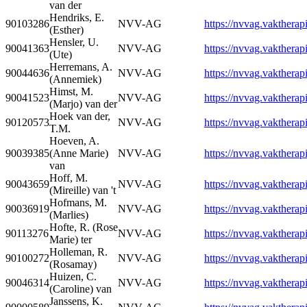
van der
Hendriks, E.
90103286
NVV-AG
https://nvvag.vaktherapi
(Esther)
Hensler, U.
90041363
NVV-AG
https://nvvag.vaktherapi
(Ute)
Herremans, A.
90044636
NVV-AG
https://nvvag.vaktherapi
(Annemiek)
Himst, M.
90041523
NVV-AG
https://nvvag.vaktherapi
(Marjo) van der
Hoek van der,
90120573
NVV-AG
https://nvvag.vaktherapi
T.M.
Hoeven, A.
90039385
(Anne Marie)
NVV-AG
https://nvvag.vaktherapi
van
Hoff, M.
90043659
NVV-AG
https://nvvag.vaktherapi
(Mireille) van 't
Hofmans, M.
90036919
NVV-AG
https://nvvag.vaktherapi
(Marlies)
Hofte, R. (Rose
90113276
NVV-AG
https://nvvag.vaktherapi
Marie) ter
Holleman, R.
90100272
NVV-AG
https://nvvag.vaktherapi
(Rosamay)
Huizen, C.
90046314
NVV-AG
https://nvvag.vaktherapi
(Caroline) van
Janssens, K.