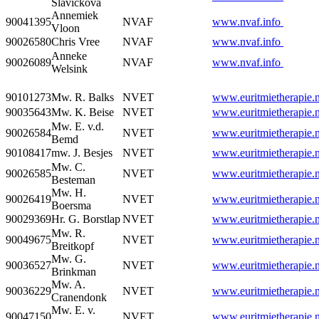
Slavickova
Annemiek
90041395
NVAF
www.nvaf.info
Vloon
90026580
Chris Vree
NVAF
www.nvaf.info
Anneke
90026089
NVAF
www.nvaf.info
Welsink
90101273
Mw. R. Balks
NVET
www.euritmietherapie.n
90035643
Mw. K. Beise
NVET
www.euritmietherapie.n
Mw. E. v.d.
90026584
NVET
www.euritmietherapie.n
Bemd
90108417
mw. J. Besjes
NVET
www.euritmietherapie.n
Mw. C.
90026585
NVET
www.euritmietherapie.n
Besteman
Mw. H.
90026419
NVET
www.euritmietherapie.n
Boersma
90029369
Hr. G. Borstlap
NVET
www.euritmietherapie.n
Mw. R.
90049675
NVET
www.euritmietherapie.n
Breitkopf
Mw. G.
90036527
NVET
www.euritmietherapie.n
Brinkman
Mw. A.
90036229
NVET
www.euritmietherapie.n
Cranendonk
Mw. E. v.
90047150
NVET
www.euritmietherapie.n