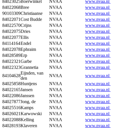
84023025
Boerwinkel
NVAA
www.nvaa.nl
84022068
Bree
NVAA
www.nvaa.nl
90103309
Christiaanse
NVAA
www.nvaa.nl
84022071
Cost Budde
NVAA
www.nvaa.nl
84022570
Crijns
NVAA
www.nvaa.nl
84022075
Dries
NVAA
www.nvaa.nl
84022077
Ellis
NVAA
www.nvaa.nl
84114164
Endel
NVAA
www.nvaa.nl
84022078
Ephraim
NVAA
www.nvaa.nl
84028589
Erp
NVAA
www.nvaa.nl
84022321
Garbe
NVAA
www.nvaa.nl
84022323
Grannetia
NVAA
www.nvaa.nl
Eijnden, van
84104628
NVAA
www.nvaa.nl
den
84025858
Huntjens
NVAA
www.nvaa.nl
84022165
Jansen
NVAA
www.nvaa.nl
84022086
Janssen
NVAA
www.nvaa.nl
84027877
Jong, de
NVAA
www.nvaa.nl
84025516
Kamps
NVAA
www.nvaa.nl
84026021
Karwowski
NVAA
www.nvaa.nl
84022088
Kelling
NVAA
www.nvaa.nl
84028193
Klaveren
NVAA
www.nvaa.nl