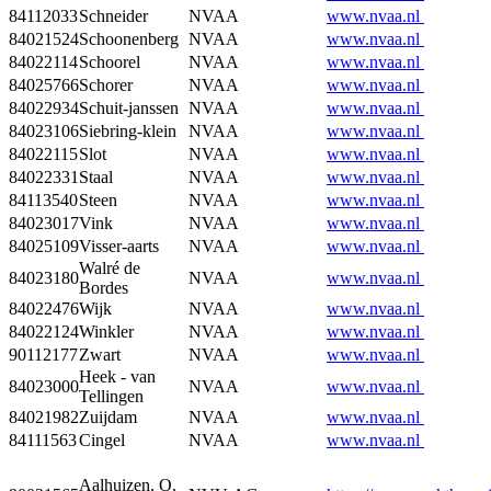
84112033
Schneider
NVAA
www.nvaa.nl
84021524
Schoonenberg
NVAA
www.nvaa.nl
84022114
Schoorel
NVAA
www.nvaa.nl
84025766
Schorer
NVAA
www.nvaa.nl
84022934
Schuit-janssen
NVAA
www.nvaa.nl
84023106
Siebring-klein
NVAA
www.nvaa.nl
84022115
Slot
NVAA
www.nvaa.nl
84022331
Staal
NVAA
www.nvaa.nl
84113540
Steen
NVAA
www.nvaa.nl
84023017
Vink
NVAA
www.nvaa.nl
84025109
Visser-aarts
NVAA
www.nvaa.nl
Walré de
84023180
NVAA
www.nvaa.nl
Bordes
84022476
Wijk
NVAA
www.nvaa.nl
84022124
Winkler
NVAA
www.nvaa.nl
90112177
Zwart
NVAA
www.nvaa.nl
Heek - van
84023000
NVAA
www.nvaa.nl
Tellingen
84021982
Zuijdam
NVAA
www.nvaa.nl
84111563
Cingel
NVAA
www.nvaa.nl
Aalhuizen, O.