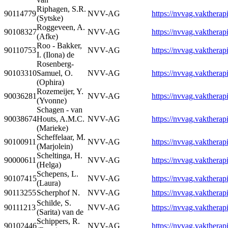
Riphagen, S.R.
90114779
NVV-AG
https://nvvag.vaktherapi
(Sytske)
Roggeveen, A.
90108327
NVV-AG
https://nvvag.vaktherapi
(Afke)
Roo - Bakker,
90110753
NVV-AG
https://nvvag.vaktherapi
I. (Ilona) de
Rosenberg-
90103310
Samuel, O.
NVV-AG
https://nvvag.vaktherapi
(Ophira)
Rozemeijer, Y.
90036281
NVV-AG
https://nvvag.vaktherapi
(Yvonne)
Schagen - van
90038674
Houts, A.M.C.
NVV-AG
https://nvvag.vaktherapi
(Marieke)
Scheffelaar, M.
90100911
NVV-AG
https://nvvag.vaktherapi
(Marjolein)
Scheltinga, H.
90000611
NVV-AG
https://nvvag.vaktherapi
(Helga)
Schepens, L.
90107415
NVV-AG
https://nvvag.vaktherapi
(Laura)
90113255
Scherphof N.
NVV-AG
https://nvvag.vaktherapi
Schilde, S.
90111213
NVV-AG
https://nvvag.vaktherapi
(Sarita) van de
Schippers, R.
90102446
NVV-AG
https://nvvag.vaktherapi