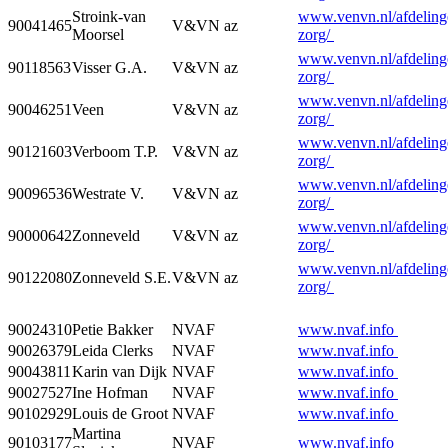
Stroink-van
www.venvn.nl/afdelinge
90041465
V&VN az
Moorsel
zorg/
www.venvn.nl/afdelinge
90118563
Visser G.A.
V&VN az
zorg/
www.venvn.nl/afdelinge
90046251
Veen
V&VN az
zorg/
www.venvn.nl/afdelinge
90121603
Verboom T.P.
V&VN az
zorg/
www.venvn.nl/afdelinge
90096536
Westrate V.
V&VN az
zorg/
www.venvn.nl/afdelinge
90000642
Zonneveld
V&VN az
zorg/
www.venvn.nl/afdelinge
90122080
Zonneveld S.E.
V&VN az
zorg/
90024310
Petie Bakker
NVAF
www.nvaf.info
90026379
Leida Clerks
NVAF
www.nvaf.info
90043811
Karin van Dijk
NVAF
www.nvaf.info
90027527
Ine Hofman
NVAF
www.nvaf.info
90102929
Louis de Groot
NVAF
www.nvaf.info
Martina
90103177
NVAF
www.nvaf.info