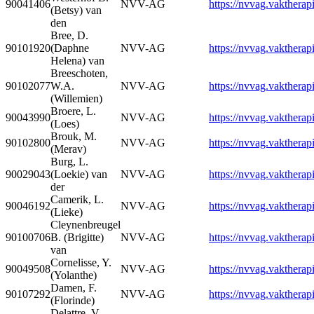
90041406
NVV-AG
https://nvvag.vaktherapi
(Betsy) van
den
Bree, D.
90101920
(Daphne
NVV-AG
https://nvvag.vaktherapi
Helena) van
Breeschoten,
90102077
W.A.
NVV-AG
https://nvvag.vaktherapi
(Willemien)
Broere, L.
90043990
NVV-AG
https://nvvag.vaktherapi
(Loes)
Brouk, M.
90102800
NVV-AG
https://nvvag.vaktherapi
(Merav)
Burg, L.
90029043
(Loekie) van
NVV-AG
https://nvvag.vaktherapi
der
Camerik, L.
90046192
NVV-AG
https://nvvag.vaktherapi
(Lieke)
Cleynenbreugel
90100706
B. (Brigitte)
NVV-AG
https://nvvag.vaktherapi
van
Cornelisse, Y.
90049508
NVV-AG
https://nvvag.vaktherapi
(Yolanthe)
Damen, F.
90107292
NVV-AG
https://nvvag.vaktherapi
(Florinde)
Delattre, V.