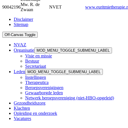
Mw. R. de
90042196
NVET
www.euritmietherapie.n
Zwaan
Disclaimer
Sitemap
Off-Canvas Toggle
NVAZ
Organisatie
MOD_MENU_TOGGLE_SUBMENU_LABEL
Visie en missie
Bestuur
Secretariaat
Leden
MOD_MENU_TOGGLE_SUBMENU_LABEL
Instellingen
Therapeutica
Beroepsverenigingen
Gewaarborgde leden
Netwerk beroepsvereniging (niet-HBO-opgeleid)
Gezondheidszorg
Klachten
Opleiding en onderzoek
Vacatures