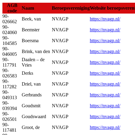
AGB
Naam
Beroepsvereniging
Website beroepsveren
code
90-
Beek, van
NVAGP
https://nvagp.nl/
026662
90-
Beemster
NVAGP
https://nvagp.nl/
024060
90-
Boersma
NVAGP
https://nvagp.nl/
104585
90-
Brink, van den
NVAGP
https://nvagp.nl/
046005
90-
Daalen – de
NVAGP
https://nvagp.nl/
117791
Vries
90-
Derks
NVAGP
https://nvagp.nl/
026583
90-
Driel, van
NVAGP
https://nvagp.nl/
117282
90-
Gerbrands
NVAGP
https://nvagp.nl/
049313
90-
Goudsmit
NVAGP
https://nvagp.nl/
039394
90-
Goudswaard
NVAGP
https://nvagp.nl/
026501
90-
Groot, de
NVAGP
https://nvagp.nl/
117481