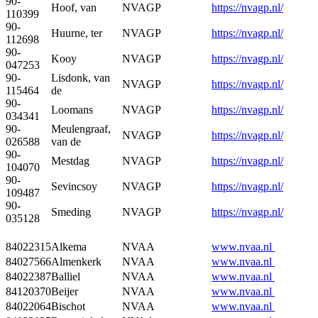
90-
Hoof, van
NVAGP
https://nvagp.nl/
110399
90-
Huurne, ter
NVAGP
https://nvagp.nl/
112698
90-
Kooy
NVAGP
https://nvagp.nl/
047253
90-
Lisdonk, van
NVAGP
https://nvagp.nl/
115464
de
90-
Loomans
NVAGP
https://nvagp.nl/
034341
90-
Meulengraaf,
NVAGP
https://nvagp.nl/
026588
van de
90-
Mestdag
NVAGP
https://nvagp.nl/
104070
90-
Sevincsoy
NVAGP
https://nvagp.nl/
109487
90-
Smeding
NVAGP
https://nvagp.nl/
035128
84022315
Alkema
NVAA
www.nvaa.nl
84027566
Almenkerk
NVAA
www.nvaa.nl
84022387
Balliel
NVAA
www.nvaa.nl
84120370
Beijer
NVAA
www.nvaa.nl
84022064
Bischot
NVAA
www.nvaa.nl