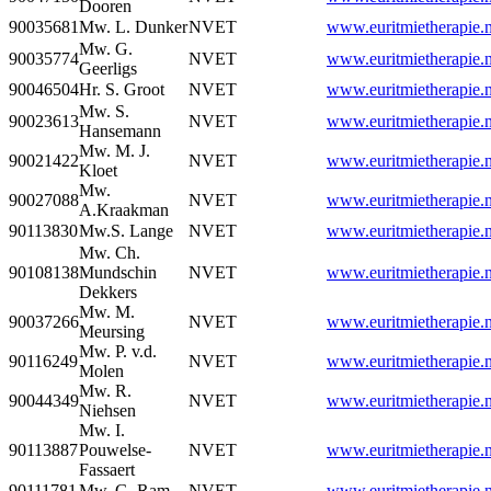
Dooren
90035681
Mw. L. Dunker
NVET
www.euritmietherapie.n
Mw. G.
90035774
NVET
www.euritmietherapie.n
Geerligs
90046504
Hr. S. Groot
NVET
www.euritmietherapie.n
Mw. S.
90023613
NVET
www.euritmietherapie.n
Hansemann
Mw. M. J.
90021422
NVET
www.euritmietherapie.n
Kloet
Mw.
90027088
NVET
www.euritmietherapie.n
A.Kraakman
90113830
Mw.S. Lange
NVET
www.euritmietherapie.n
Mw. Ch.
90108138
Mundschin
NVET
www.euritmietherapie.n
Dekkers
Mw. M.
90037266
NVET
www.euritmietherapie.n
Meursing
Mw. P. v.d.
90116249
NVET
www.euritmietherapie.n
Molen
Mw. R.
90044349
NVET
www.euritmietherapie.n
Niehsen
Mw. I.
90113887
Pouwelse-
NVET
www.euritmietherapie.n
Fassaert
90111781
Mw. G. Ram
NVET
www.euritmietherapie.n