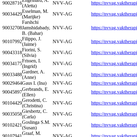
Engelhard, A.
90028716
NVV-AG
https://nvvag.vaktherapi
(Aletta)
Esselman, M.
90034429
NVV-AG
https://nvvag.vaktherapi
(Marijke)
Farshchi
90032708
Jamshidabady,
NVV-AG
https://nvvag.vaktherapi
B. (Bahar)
Filippo, J.
90107992
NVV-AG
https://nvvag.vaktherapi
(Jaime)
Fiorini, S.
90043318
NVV-AG
https://nvvag.vaktherapi
(Silvia)
Frissen, I.
90034175
NVV-AG
https://nvvag.vaktherapi
(Ingrid)
Gardner, A.
90033488
NVV-AG
https://nvvag.vaktherapi
(Anne)
90029464
Gaus I. (Ina)
NVV-AG
https://nvvag.vaktherapi
Gerbrands, E.
90045897
NVV-AG
https://nvvag.vaktherapi
(Ellen)
Gerodetti, C.
90104429
NVV-AG
https://nvvag.vaktherapi
(Christina)
Giesbertz, C.
90035058
NVV-AG
https://nvvag.vaktherapi
(Carla)
Goslinga S.M.
90102421
NVV-AG
https://nvvag.vaktherapi
(Susan)
Graaf, M.
90107941
NVV-AG
https://nvvag.vaktherapi