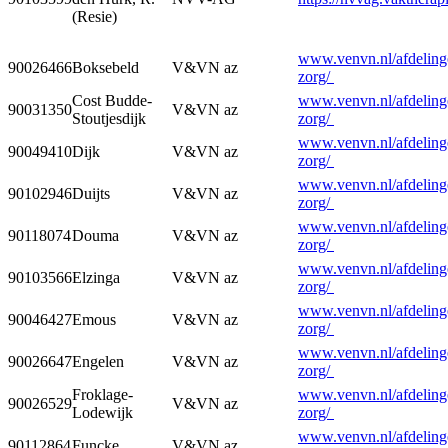
(Resie)
www.venvn.nl/afdelinge
90026466
Boksebeld
V&VN az
zorg/
Cost Budde-
www.venvn.nl/afdelinge
90031350
V&VN az
Stoutjesdijk
zorg/
www.venvn.nl/afdelinge
90049410
Dijk
V&VN az
zorg/
www.venvn.nl/afdelinge
90102946
Duijts
V&VN az
zorg/
www.venvn.nl/afdelinge
90118074
Douma
V&VN az
zorg/
www.venvn.nl/afdelinge
90103566
Elzinga
V&VN az
zorg/
www.venvn.nl/afdelinge
90046427
Emous
V&VN az
zorg/
www.venvn.nl/afdelinge
90026647
Engelen
V&VN az
zorg/
Froklage-
www.venvn.nl/afdelinge
90026529
V&VN az
Lodewijk
zorg/
www.venvn.nl/afdelinge
90112864
Funcke
V&VN az