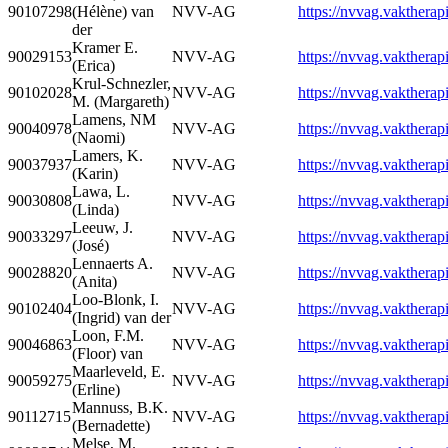
90107298
(Hélène) van
NVV-AG
https://nvvag.vaktherapi
der
Kramer E.
90029153
NVV-AG
https://nvvag.vaktherapi
(Erica)
Krul-Schnezler,
90102028
NVV-AG
https://nvvag.vaktherapi
M. (Margareth)
Lamens, NM
90040978
NVV-AG
https://nvvag.vaktherapi
(Naomi)
Lamers, K.
90037937
NVV-AG
https://nvvag.vaktherapi
(Karin)
Lawa, L.
90030808
NVV-AG
https://nvvag.vaktherapi
(Linda)
Leeuw, J.
90033297
NVV-AG
https://nvvag.vaktherapi
(José)
Lennaerts A.
90028820
NVV-AG
https://nvvag.vaktherapi
(Anita)
Loo-Blonk, I.
90102404
NVV-AG
https://nvvag.vaktherapi
(Ingrid) van der
Loon, F.M.
90046863
NVV-AG
https://nvvag.vaktherapi
(Floor) van
Maarleveld, E.
90059275
NVV-AG
https://nvvag.vaktherapi
(Erline)
Mannuss, B.K.
90112715
NVV-AG
https://nvvag.vaktherapi
(Bernadette)
Melse, M.