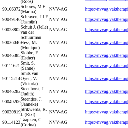
(Roos)
Schouw, M.E.
90106372
NVV-AG
https://nvvag.vaktherapi
(Marina)
Schraven, J.J.E
90049146
NVV-AG
https://nvvag.vaktherapi
(Jasmijn)
Schuit J. (Jelle)
90028802
NVV-AG
https://nvvag.vaktherapi
van der
Schuurman
90036046
Hess, M.
NVV-AG
https://nvvag.vaktherapi
(Monique)
Slobbe, E.
90046385
NVV-AG
https://nvvag.vaktherapi
(Esther)
Smit, S.
90111621
NVV-AG
https://nvvag.vaktherapi
(Sanne)
Smits van
90115214
Oyen, V.
NVV-AG
https://nvvag.vaktherapi
(Victoria)
Steenhorst, J.
90046282
NVV-AG
https://nvvag.vaktherapi
(Judith)
Steentjes, J.
90049206
NVV-AG
https://nvvag.vaktherapi
(Janneke)
Strikwerda, R.
90030819
NVV-AG
https://nvvag.vaktherapi
J. (Rixt)
Taapken, C.
90114123
NVV-AG
https://nvvag.vaktherapi
(Corina)