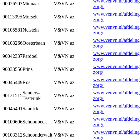
www.venvn.nl/afdelinge
90026503
Minnaar
V&VN az
zorg/
www.venvn.nl/afdelinge
90113995
Morselt
V&VN az
zorg/
www.venvn.nl/afdelinge
90105581
Nelstein
V&VN az
zorg/
www.venvn.nl/afdelinge
90103266
Oosterbaan
V&VN az
zorg/
www.venvn.nl/afdelinge
90042337
Pardoel
V&VN az
zorg/
www.venvn.nl/afdelinge
90033556
Prins
V&VN az
zorg/
www.venvn.nl/afdelinge
90045449
Ros
V&VN az
zorg/
Sanders-
www.venvn.nl/afdelinge
90121515
V&VN az
Testerink
zorg/
www.venvn.nl/afdelinge
90045491
Sandick
V&VN az
zorg/
www.venvn.nl/afdelinge
90100696
Schoonbeek
V&VN az
zorg/
www.venvn.nl/afdelinge
90103312
Schoonderwalt
V&VN az
zorg/