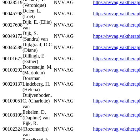
90028519
NVV-AG
https://nvvag.vaktherapi
(Veronique)
Delen, L.
90045798
NVV-AG
https://nvvag.vaktherapi
(Loet)
Dijk, E. (Ellie)
90027698
NVV-AG
https://nvvag.vaktherapi
van
Dijk, S.
90049172
NVV-AG
https://nvvag.vaktherapi
(Sandra) van
Dijkgraaf, D.C.
90046589
NVV-AG
https://nvvag.vaktherapi
(Diane)
Dillingh, E.
90101677
NVV-AG
https://nvvag.vaktherapi
(Esther)
Dorresteijn, M.
90100292
NVV-AG
https://nvvag.vaktherapi
(Marjolein)
Dorsman-
90029137
Lindeberg, H.
NVV-AG
https://nvvag.vaktherapi
(Helena)
Duijvenboden,
90109051
C. (Charlotte)
NVV-AG
https://nvvag.vaktherapi
van
Eekelen, D.
90108109
NVV-AG
https://nvvag.vaktherapi
(Daphne) van
Eijk, R.
90102324
(Rozemarijn)
NVV-AG
https://nvvag.vaktherapi
van