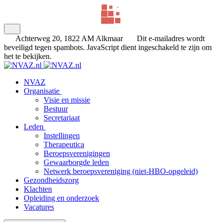
Achterweg 20, 1822 AM Alkmaar
Dit e-mailadres wordt
beveiligd tegen spambots. JavaScript dient ingeschakeld te zijn om
het te bekijken.
NVAZ
Organisatie
Visie en missie
Bestuur
Secretariaat
Leden
Instellingen
Therapeutica
Beroepsverenigingen
Gewaarborgde leden
Netwerk beroepsvereniging (niet-HBO-opgeleid)
Gezondheidszorg
Klachten
Opleiding en onderzoek
Vacatures