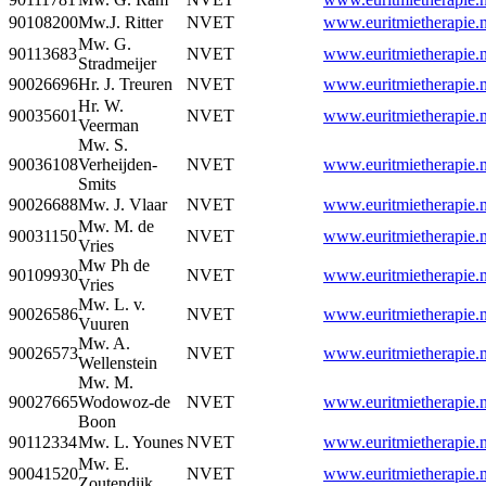
90108200
Mw.J. Ritter
NVET
www.euritmietherapie.n
Mw. G.
90113683
NVET
www.euritmietherapie.n
Stradmeijer
90026696
Hr. J. Treuren
NVET
www.euritmietherapie.n
Hr. W.
90035601
NVET
www.euritmietherapie.n
Veerman
Mw. S.
90036108
Verheijden-
NVET
www.euritmietherapie.n
Smits
90026688
Mw. J. Vlaar
NVET
www.euritmietherapie.n
Mw. M. de
90031150
NVET
www.euritmietherapie.n
Vries
Mw Ph de
90109930
NVET
www.euritmietherapie.n
Vries
Mw. L. v.
90026586
NVET
www.euritmietherapie.n
Vuuren
Mw. A.
90026573
NVET
www.euritmietherapie.n
Wellenstein
Mw. M.
90027665
Wodowoz-de
NVET
www.euritmietherapie.n
Boon
90112334
Mw. L. Younes
NVET
www.euritmietherapie.n
Mw. E.
90041520
NVET
www.euritmietherapie.n
Zoutendijk