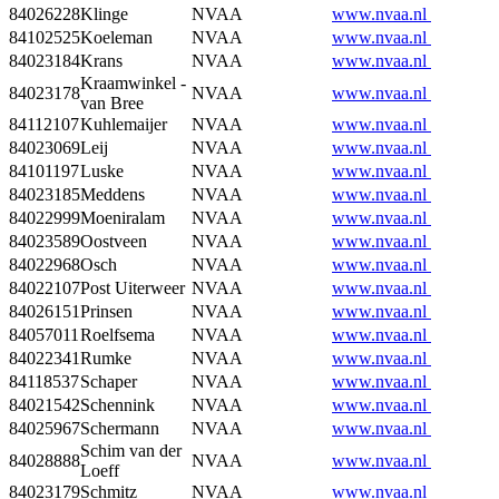
84026228
Klinge
NVAA
www.nvaa.nl
84102525
Koeleman
NVAA
www.nvaa.nl
84023184
Krans
NVAA
www.nvaa.nl
Kraamwinkel -
84023178
NVAA
www.nvaa.nl
van Bree
84112107
Kuhlemaijer
NVAA
www.nvaa.nl
84023069
Leij
NVAA
www.nvaa.nl
84101197
Luske
NVAA
www.nvaa.nl
84023185
Meddens
NVAA
www.nvaa.nl
84022999
Moeniralam
NVAA
www.nvaa.nl
84023589
Oostveen
NVAA
www.nvaa.nl
84022968
Osch
NVAA
www.nvaa.nl
84022107
Post Uiterweer
NVAA
www.nvaa.nl
84026151
Prinsen
NVAA
www.nvaa.nl
84057011
Roelfsema
NVAA
www.nvaa.nl
84022341
Rumke
NVAA
www.nvaa.nl
84118537
Schaper
NVAA
www.nvaa.nl
84021542
Schennink
NVAA
www.nvaa.nl
84025967
Schermann
NVAA
www.nvaa.nl
Schim van der
84028888
NVAA
www.nvaa.nl
Loeff
84023179
Schmitz
NVAA
www.nvaa.nl