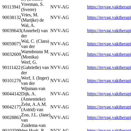
Vreeman, S.
90113941
NVV-AG
https://nvvag.vaktherapi
(Sverre)
Vries, M.
90038132
NVV-AG
https://nvvag.vaktherapi
(Marijke) de
Wal, A.
90039643
(Annebel) van
NVV-AG
https://nvvag.vaktherapi
der
Wal, C. (Clara)
90059075
NVV-AG
https://nvvag.vaktherapi
van der
Warmbrunn M.
90032609
NVV-AG
https://nvvag.vaktherapi
(Monika)
Werf, G.
90111422
(Gabrielle) van
NVV-AG
https://nvvag.vaktherapi
der
Werf, I. (Inger)
90101276
NVV-AG
https://nvvag.vaktherapi
van der
Wijsman-van
90044142
Dijk, A.
NVV-AG
https://nvvag.vaktherapi
(Annemieke)
Zelst, A.A.M.
90042175
NVV-AG
https://nvvag.vaktherapi
(Astrid) van
Zon, J.L. (Jane)
90028863
NVV-AG
https://nvvag.vaktherapi
van
Zuidema-van
90103599
den Hurk, R.
NVV-AG
https://nvvag.vaktherapi