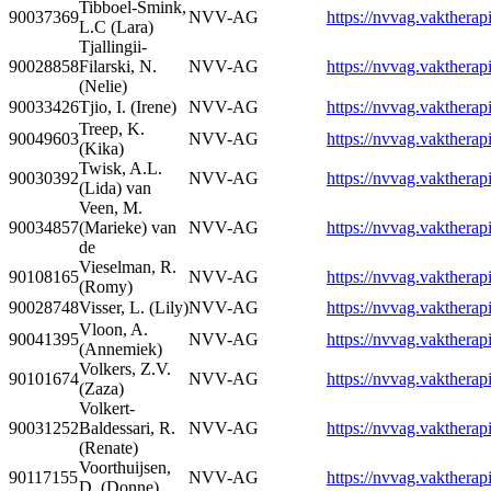
Tibboel-Smink,
90037369
NVV-AG
https://nvvag.vaktherapi
L.C (Lara)
Tjallingii-
90028858
Filarski, N.
NVV-AG
https://nvvag.vaktherapi
(Nelie)
90033426
Tjio, I. (Irene)
NVV-AG
https://nvvag.vaktherapi
Treep, K.
90049603
NVV-AG
https://nvvag.vaktherapi
(Kika)
Twisk, A.L.
90030392
NVV-AG
https://nvvag.vaktherapi
(Lida) van
Veen, M.
90034857
(Marieke) van
NVV-AG
https://nvvag.vaktherapi
de
Vieselman, R.
90108165
NVV-AG
https://nvvag.vaktherapi
(Romy)
90028748
Visser, L. (Lily)
NVV-AG
https://nvvag.vaktherapi
Vloon, A.
90041395
NVV-AG
https://nvvag.vaktherapi
(Annemiek)
Volkers, Z.V.
90101674
NVV-AG
https://nvvag.vaktherapi
(Zaza)
Volkert-
90031252
Baldessari, R.
NVV-AG
https://nvvag.vaktherapi
(Renate)
Voorthuijsen,
90117155
NVV-AG
https://nvvag.vaktherapi
D, (Donne)