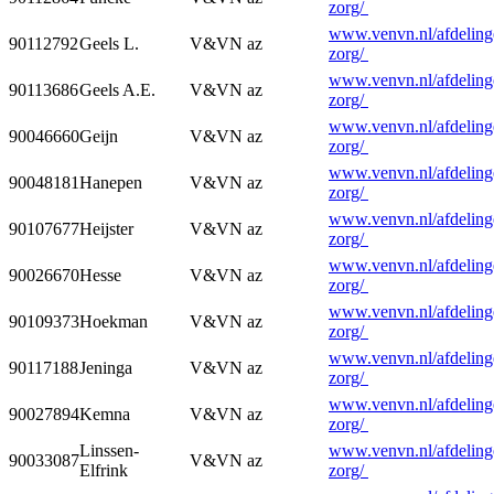
zorg/
www.venvn.nl/afdelinge
90112792
Geels L.
V&VN az
zorg/
www.venvn.nl/afdelinge
90113686
Geels A.E.
V&VN az
zorg/
www.venvn.nl/afdelinge
90046660
Geijn
V&VN az
zorg/
www.venvn.nl/afdelinge
90048181
Hanepen
V&VN az
zorg/
www.venvn.nl/afdelinge
90107677
Heijster
V&VN az
zorg/
www.venvn.nl/afdelinge
90026670
Hesse
V&VN az
zorg/
www.venvn.nl/afdelinge
90109373
Hoekman
V&VN az
zorg/
www.venvn.nl/afdelinge
90117188
Jeninga
V&VN az
zorg/
www.venvn.nl/afdelinge
90027894
Kemna
V&VN az
zorg/
Linssen-
www.venvn.nl/afdelinge
90033087
V&VN az
Elfrink
zorg/