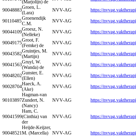
(Marjolijn) de
Groen, L.
90048883
NVV-AG
https://nvvag.vaktherapi
(Lara)
Groenendijk
90110485
NVV-AG
https://nvvag.vaktherapi
C.M.
Groesz, N.
90044109
NVV-AG
https://nvvag.vaktherapi
(Nelleke)
Groot, F.
90049175
NVV-AG
https://nvvag.vaktherapi
(Femke) de
Gruintjes, M.
90043582
NVV-AG
https://nvvag.vaktherapi
(Martijn)
Gruyl, W.
90041563
NVV-AG
https://nvvag.vaktherapi
(Wanda) de
Gunster, E.
90048202
NVV-AG
https://nvvag.vaktherapi
(Ellen)
Haeck, A.
90028704
NVV-AG
https://nvvag.vaktherapi
(Ake)
Hagman-van
90103897
Zundert, N.
NVV-AG
https://nvvag.vaktherapi
(Nancy)
Ham, C.
90041599
(Cinthia) van
NVV-AG
https://nvvag.vaktherapi
der
Heijde-Keijzer,
90048521
M. (Marcella)
NVV-AG
https://nvvag.vaktherapi