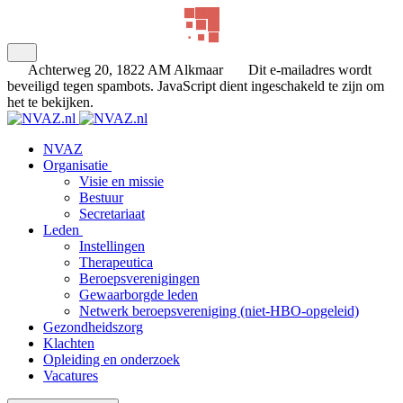
Achterweg 20, 1822 AM Alkmaar
Dit e-mailadres wordt
beveiligd tegen spambots. JavaScript dient ingeschakeld te zijn om
het te bekijken.
NVAZ
Organisatie
Visie en missie
Bestuur
Secretariaat
Leden
Instellingen
Therapeutica
Beroepsverenigingen
Gewaarborgde leden
Netwerk beroepsvereniging (niet-HBO-opgeleid)
Gezondheidszorg
Klachten
Opleiding en onderzoek
Vacatures